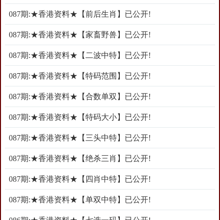
087期:★香港资料★【前后生肖】已公开!
087期:★香港资料★【家畜野兽】已公开!
087期:★香港资料★【二波中特】已公开!
087期:★香港资料★【特码范围】已公开!
087期:★香港资料★【合数单双】已公开!
087期:★香港资料★【特码大小】已公开!
087期:★香港资料★【三头中特】已公开!
087期:★香港资料★【绝杀三肖】已公开!
087期:★香港资料★【四肖中特】已公开!
087期:★香港资料★【单双中特】已公开!