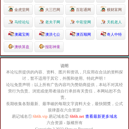
金虎堂网
大三巴网
百彩通网
横财富网
马经论坛
老夫子网
中彩堂网
天机老人
澳藏宝阁
澳洪七公
澳百顺网
奇人中特
澳铁算盘
报彩神童
说明
本论坛所提供的内容、资料、图片和资讯，只应用在合法的资料探
讨，暂不适用于其它，外围和使用。特此声明！
论坛免责声明：以上所有广告内容均为赞助商提供，本站不对其经
营行为负责。浏览或使用者须自行承担有关责任，本网站恕不负
责。
長期收集各類最新、最準確的每期文字資料大全，最快開獎，公式
規律盡在六合资源!
易记域名①:
6h6h.vip
易记域名②:
6h6h.net
查看最新更多域名
六合资源
-
版權所有