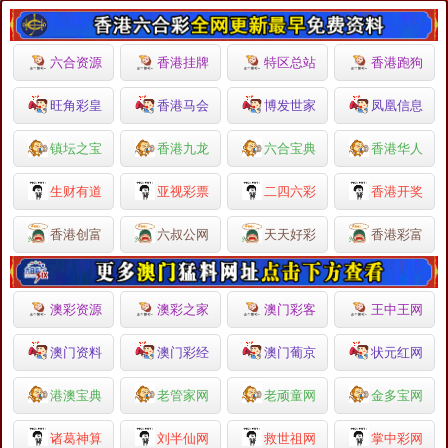
六合资源
香港挂牌
特区总站
香港跑狗
旺角彩皇
香港马会
博发世家
凤凰信息
镇坛之宝
香港九龙
六合宝典
香港华人
生财有道
亚视彩票
二四六彩
香港开奖
香港创富
六叔公网
天天好彩
香港彩富
澳彩资源
澳彩之家
澳门彩客
王中王网
澳门资料
澳门彩经
澳门葡京
状元红网
港澳宝典
老管家网
老顽童网
金多宝网
诸葛神算
刘半仙网
救世祖网
掌中彩网